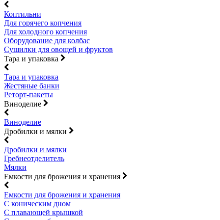
Коптильни
Для горячего копчения
Для холодного копчения
Оборудование для колбас
Сушилки для овощей и фруктов
Тара и упаковка
Тара и упаковка
Жестяные банки
Реторт-пакеты
Виноделие
Виноделие
Дробилки и мялки
Дробилки и мялки
Гребнеотделитель
Мялки
Емкости для брожения и хранения
Емкости для брожения и хранения
С коническим дном
С плавающей крышкой