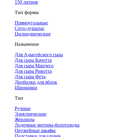
150 литров
Тип формы
Прямоугольные
Сито-дуршлаг
Цилиндрические
Назначение
Для Адыгейского сыра
Для сыра Качотта
Для сыра Манчего
Для сыра Рикотта
Для сыра Фета
Дробилки для яблок
Шинковки
Тип
Ручные
Электрические
Жерлицы
Лодочные моторы-болотоходы
Оружейные шкафы
Подставки для удочек