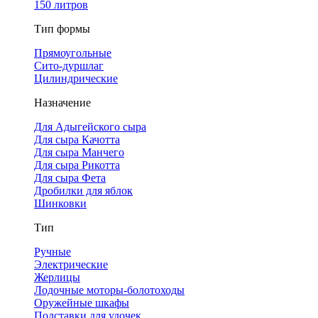
150 литров
Тип формы
Прямоугольные
Сито-дуршлаг
Цилиндрические
Назначение
Для Адыгейского сыра
Для сыра Качотта
Для сыра Манчего
Для сыра Рикотта
Для сыра Фета
Дробилки для яблок
Шинковки
Тип
Ручные
Электрические
Жерлицы
Лодочные моторы-болотоходы
Оружейные шкафы
Подставки для удочек