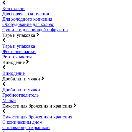
Коптильни
Для горячего копчения
Для холодного копчения
Оборудование для колбас
Сушилки для овощей и фруктов
Тара и упаковка
Тара и упаковка
Жестяные банки
Реторт-пакеты
Виноделие
Виноделие
Дробилки и мялки
Дробилки и мялки
Гребнеотделитель
Мялки
Емкости для брожения и хранения
Емкости для брожения и хранения
С коническим дном
С плавающей крышкой