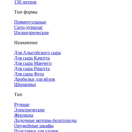
150 литров
Тип формы
Прямоугольные
Сито-дуршлаг
Цилиндрические
Назначение
Для Адыгейского сыра
Для сыра Качотта
Для сыра Манчего
Для сыра Рикотта
Для сыра Фета
Дробилки для яблок
Шинковки
Тип
Ручные
Электрические
Жерлицы
Лодочные моторы-болотоходы
Оружейные шкафы
Подставки для удочек