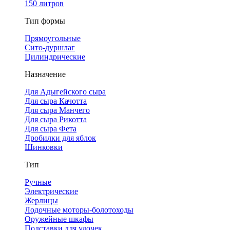
150 литров
Тип формы
Прямоугольные
Сито-дуршлаг
Цилиндрические
Назначение
Для Адыгейского сыра
Для сыра Качотта
Для сыра Манчего
Для сыра Рикотта
Для сыра Фета
Дробилки для яблок
Шинковки
Тип
Ручные
Электрические
Жерлицы
Лодочные моторы-болотоходы
Оружейные шкафы
Подставки для удочек