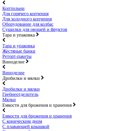
Коптильни
Для горячего копчения
Для холодного копчения
Оборудование для колбас
Сушилки для овощей и фруктов
Тара и упаковка
Тара и упаковка
Жестяные банки
Реторт-пакеты
Виноделие
Виноделие
Дробилки и мялки
Дробилки и мялки
Гребнеотделитель
Мялки
Емкости для брожения и хранения
Емкости для брожения и хранения
С коническим дном
С плавающей крышкой