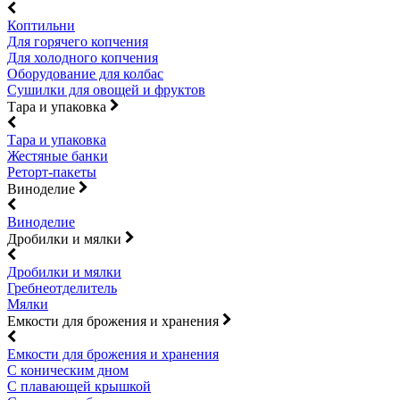
Коптильни
Для горячего копчения
Для холодного копчения
Оборудование для колбас
Сушилки для овощей и фруктов
Тара и упаковка
Тара и упаковка
Жестяные банки
Реторт-пакеты
Виноделие
Виноделие
Дробилки и мялки
Дробилки и мялки
Гребнеотделитель
Мялки
Емкости для брожения и хранения
Емкости для брожения и хранения
С коническим дном
С плавающей крышкой