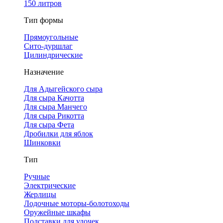
150 литров
Тип формы
Прямоугольные
Сито-дуршлаг
Цилиндрические
Назначение
Для Адыгейского сыра
Для сыра Качотта
Для сыра Манчего
Для сыра Рикотта
Для сыра Фета
Дробилки для яблок
Шинковки
Тип
Ручные
Электрические
Жерлицы
Лодочные моторы-болотоходы
Оружейные шкафы
Подставки для удочек