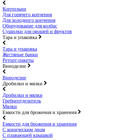
Коптильни
Для горячего копчения
Для холодного копчения
Оборудование для колбас
Сушилки для овощей и фруктов
Тара и упаковка
Тара и упаковка
Жестяные банки
Реторт-пакеты
Виноделие
Виноделие
Дробилки и мялки
Дробилки и мялки
Гребнеотделитель
Мялки
Емкости для брожения и хранения
Емкости для брожения и хранения
С коническим дном
С плавающей крышкой