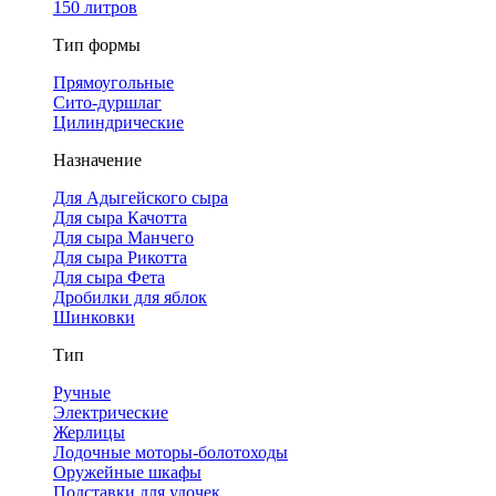
150 литров
Тип формы
Прямоугольные
Сито-дуршлаг
Цилиндрические
Назначение
Для Адыгейского сыра
Для сыра Качотта
Для сыра Манчего
Для сыра Рикотта
Для сыра Фета
Дробилки для яблок
Шинковки
Тип
Ручные
Электрические
Жерлицы
Лодочные моторы-болотоходы
Оружейные шкафы
Подставки для удочек