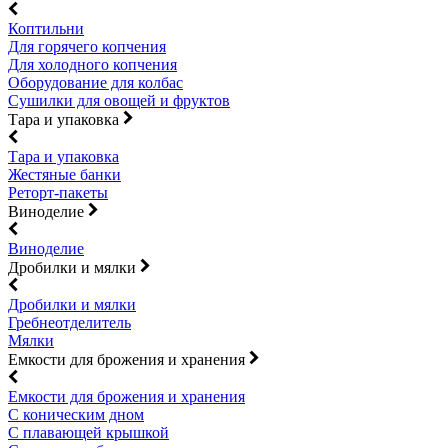
Коптильни
Для горячего копчения
Для холодного копчения
Оборудование для колбас
Сушилки для овощей и фруктов
Тара и упаковка
Тара и упаковка
Жестяные банки
Реторт-пакеты
Виноделие
Виноделие
Дробилки и мялки
Дробилки и мялки
Гребнеотделитель
Мялки
Емкости для брожения и хранения
Емкости для брожения и хранения
С коническим дном
С плавающей крышкой