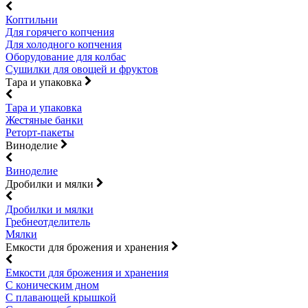
Коптильни
Для горячего копчения
Для холодного копчения
Оборудование для колбас
Сушилки для овощей и фруктов
Тара и упаковка
Тара и упаковка
Жестяные банки
Реторт-пакеты
Виноделие
Виноделие
Дробилки и мялки
Дробилки и мялки
Гребнеотделитель
Мялки
Емкости для брожения и хранения
Емкости для брожения и хранения
С коническим дном
С плавающей крышкой