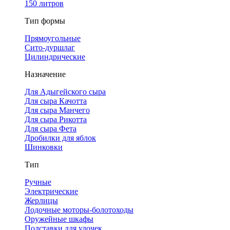
150 литров
Тип формы
Прямоугольные
Сито-дуршлаг
Цилиндрические
Назначение
Для Адыгейского сыра
Для сыра Качотта
Для сыра Манчего
Для сыра Рикотта
Для сыра Фета
Дробилки для яблок
Шинковки
Тип
Ручные
Электрические
Жерлицы
Лодочные моторы-болотоходы
Оружейные шкафы
Подставки для удочек