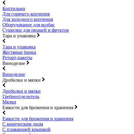
Коптильни
Для горячего копчения
Для холодного копчения
Оборудование для колбас
Сушилки для овощей и фруктов
Тара и упаковка
Тара и упаковка
Жестяные банки
Реторт-пакеты
Виноделие
Виноделие
Дробилки и мялки
Дробилки и мялки
Гребнеотделитель
Мялки
Емкости для брожения и хранения
Емкости для брожения и хранения
С коническим дном
С плавающей крышкой