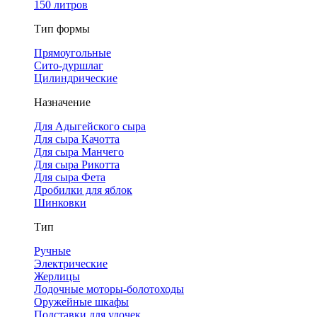
150 литров
Тип формы
Прямоугольные
Сито-дуршлаг
Цилиндрические
Назначение
Для Адыгейского сыра
Для сыра Качотта
Для сыра Манчего
Для сыра Рикотта
Для сыра Фета
Дробилки для яблок
Шинковки
Тип
Ручные
Электрические
Жерлицы
Лодочные моторы-болотоходы
Оружейные шкафы
Подставки для удочек