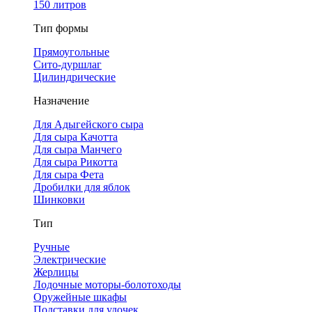
150 литров
Тип формы
Прямоугольные
Сито-дуршлаг
Цилиндрические
Назначение
Для Адыгейского сыра
Для сыра Качотта
Для сыра Манчего
Для сыра Рикотта
Для сыра Фета
Дробилки для яблок
Шинковки
Тип
Ручные
Электрические
Жерлицы
Лодочные моторы-болотоходы
Оружейные шкафы
Подставки для удочек