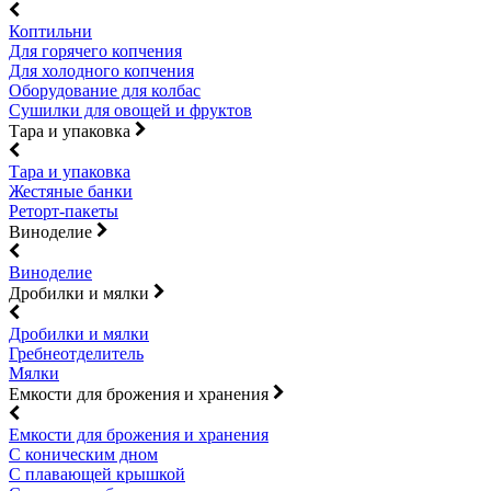
Коптильни
Для горячего копчения
Для холодного копчения
Оборудование для колбас
Сушилки для овощей и фруктов
Тара и упаковка
Тара и упаковка
Жестяные банки
Реторт-пакеты
Виноделие
Виноделие
Дробилки и мялки
Дробилки и мялки
Гребнеотделитель
Мялки
Емкости для брожения и хранения
Емкости для брожения и хранения
С коническим дном
С плавающей крышкой