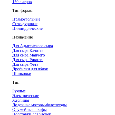
150 литров
Тип формы
Прямоугольные
Сито-дуршлаг
Цилиндрические
Назначение
Для Адыгейского сыра
Для сыра Качотта
Для сыра Манчего
Для сыра Рикотта
Для сыра Фета
Дробилки для яблок
Шинковки
Тип
Ручные
Электрические
Жерлицы
Лодочные моторы-болотоходы
Оружейные шкафы
Подставки для удочек