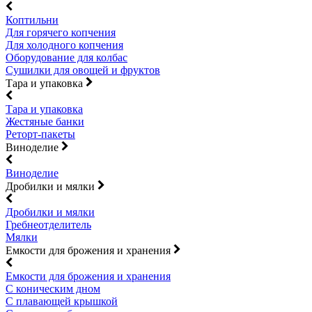
Коптильни
Для горячего копчения
Для холодного копчения
Оборудование для колбас
Сушилки для овощей и фруктов
Тара и упаковка
Тара и упаковка
Жестяные банки
Реторт-пакеты
Виноделие
Виноделие
Дробилки и мялки
Дробилки и мялки
Гребнеотделитель
Мялки
Емкости для брожения и хранения
Емкости для брожения и хранения
С коническим дном
С плавающей крышкой