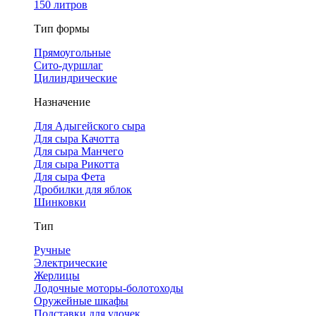
150 литров
Тип формы
Прямоугольные
Сито-дуршлаг
Цилиндрические
Назначение
Для Адыгейского сыра
Для сыра Качотта
Для сыра Манчего
Для сыра Рикотта
Для сыра Фета
Дробилки для яблок
Шинковки
Тип
Ручные
Электрические
Жерлицы
Лодочные моторы-болотоходы
Оружейные шкафы
Подставки для удочек