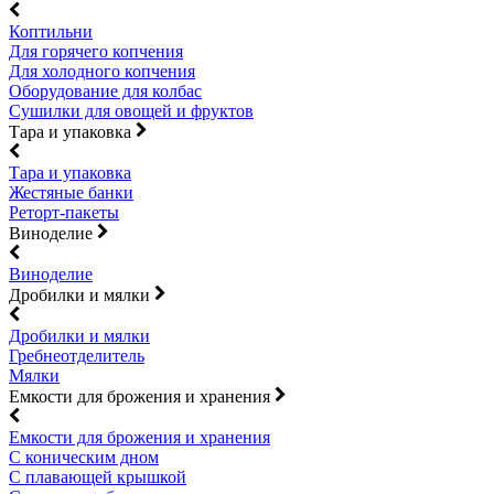
Коптильни
Для горячего копчения
Для холодного копчения
Оборудование для колбас
Сушилки для овощей и фруктов
Тара и упаковка
Тара и упаковка
Жестяные банки
Реторт-пакеты
Виноделие
Виноделие
Дробилки и мялки
Дробилки и мялки
Гребнеотделитель
Мялки
Емкости для брожения и хранения
Емкости для брожения и хранения
С коническим дном
С плавающей крышкой