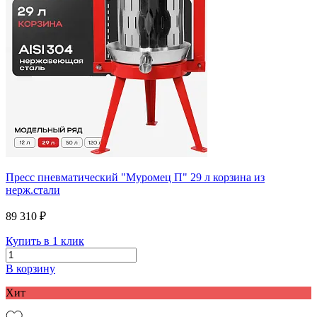
Пресс пневматический "Муромец П" 29 л корзина из
нерж.стали
89 310 ₽
Купить в 1 клик
В корзину
Хит