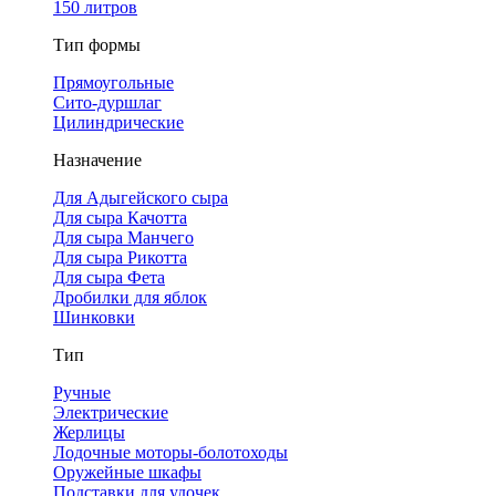
150 литров
Тип формы
Прямоугольные
Сито-дуршлаг
Цилиндрические
Назначение
Для Адыгейского сыра
Для сыра Качотта
Для сыра Манчего
Для сыра Рикотта
Для сыра Фета
Дробилки для яблок
Шинковки
Тип
Ручные
Электрические
Жерлицы
Лодочные моторы-болотоходы
Оружейные шкафы
Подставки для удочек