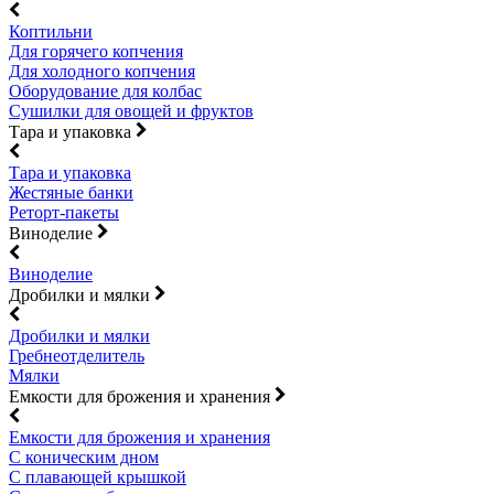
Коптильни
Для горячего копчения
Для холодного копчения
Оборудование для колбас
Сушилки для овощей и фруктов
Тара и упаковка
Тара и упаковка
Жестяные банки
Реторт-пакеты
Виноделие
Виноделие
Дробилки и мялки
Дробилки и мялки
Гребнеотделитель
Мялки
Емкости для брожения и хранения
Емкости для брожения и хранения
С коническим дном
С плавающей крышкой