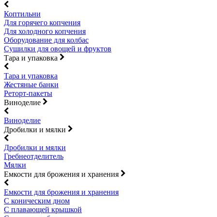
Коптильни
Для горячего копчения
Для холодного копчения
Оборудование для колбас
Сушилки для овощей и фруктов
Тара и упаковка
Тара и упаковка
Жестяные банки
Реторт-пакеты
Виноделие
Виноделие
Дробилки и мялки
Дробилки и мялки
Гребнеотделитель
Мялки
Емкости для брожения и хранения
Емкости для брожения и хранения
С коническим дном
С плавающей крышкой