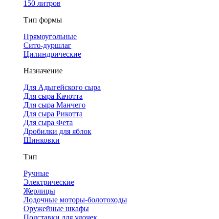
150 литров
Тип формы
Прямоугольные
Сито-дуршлаг
Цилиндрические
Назначение
Для Адыгейского сыра
Для сыра Качотта
Для сыра Манчего
Для сыра Рикотта
Для сыра Фета
Дробилки для яблок
Шинковки
Тип
Ручные
Электрические
Жерлицы
Лодочные моторы-болотоходы
Оружейные шкафы
Подставки для удочек