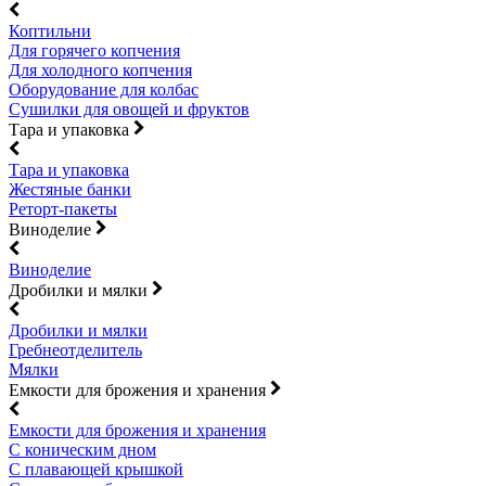
Коптильни
Для горячего копчения
Для холодного копчения
Оборудование для колбас
Сушилки для овощей и фруктов
Тара и упаковка
Тара и упаковка
Жестяные банки
Реторт-пакеты
Виноделие
Виноделие
Дробилки и мялки
Дробилки и мялки
Гребнеотделитель
Мялки
Емкости для брожения и хранения
Емкости для брожения и хранения
С коническим дном
С плавающей крышкой