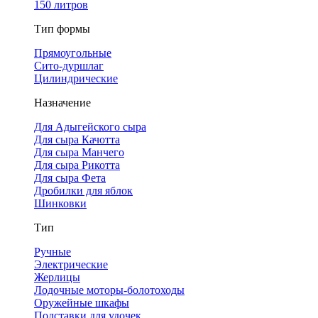
150 литров
Тип формы
Прямоугольные
Сито-дуршлаг
Цилиндрические
Назначение
Для Адыгейского сыра
Для сыра Качотта
Для сыра Манчего
Для сыра Рикотта
Для сыра Фета
Дробилки для яблок
Шинковки
Тип
Ручные
Электрические
Жерлицы
Лодочные моторы-болотоходы
Оружейные шкафы
Подставки для удочек