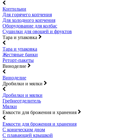
Коптильни
Для горячего копчения
Для холодного копчения
Оборудование для колбас
Сушилки для овощей и фруктов
Тара и упаковка
Тара и упаковка
Жестяные банки
Реторт-пакеты
Виноделие
Виноделие
Дробилки и мялки
Дробилки и мялки
Гребнеотделитель
Мялки
Емкости для брожения и хранения
Емкости для брожения и хранения
С коническим дном
С плавающей крышкой