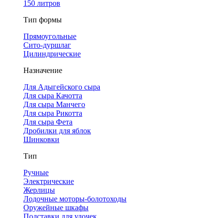
150 литров
Тип формы
Прямоугольные
Сито-дуршлаг
Цилиндрические
Назначение
Для Адыгейского сыра
Для сыра Качотта
Для сыра Манчего
Для сыра Рикотта
Для сыра Фета
Дробилки для яблок
Шинковки
Тип
Ручные
Электрические
Жерлицы
Лодочные моторы-болотоходы
Оружейные шкафы
Подставки для удочек