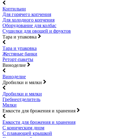
Коптильни
Для горячего копчения
Для холодного копчения
Оборудование для колбас
Сушилки для овощей и фруктов
Тара и упаковка
Тара и упаковка
Жестяные банки
Реторт-пакеты
Виноделие
Виноделие
Дробилки и мялки
Дробилки и мялки
Гребнеотделитель
Мялки
Емкости для брожения и хранения
Емкости для брожения и хранения
С коническим дном
С плавающей крышкой