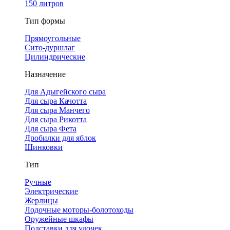
150 литров
Тип формы
Прямоугольные
Сито-дуршлаг
Цилиндрические
Назначение
Для Адыгейского сыра
Для сыра Качотта
Для сыра Манчего
Для сыра Рикотта
Для сыра Фета
Дробилки для яблок
Шинковки
Тип
Ручные
Электрические
Жерлицы
Лодочные моторы-болотоходы
Оружейные шкафы
Подставки для удочек