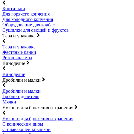
Коптильни
Для горячего копчения
Для холодного копчения
Оборудование для колбас
Сушилки для овощей и фруктов
Тара и упаковка
Тара и упаковка
Жестяные банки
Реторт-пакеты
Виноделие
Виноделие
Дробилки и мялки
Дробилки и мялки
Гребнеотделитель
Мялки
Емкости для брожения и хранения
Емкости для брожения и хранения
С коническим дном
С плавающей крышкой