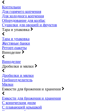
Коптильни
Для горячего копчения
Для холодного копчения
Оборудование для колбас
Сушилки для овощей и фруктов
Тара и упаковка
Тара и упаковка
Жестяные банки
Реторт-пакеты
Виноделие
Виноделие
Дробилки и мялки
Дробилки и мялки
Гребнеотделитель
Мялки
Емкости для брожения и хранения
Емкости для брожения и хранения
С коническим дном
С плавающей крышкой