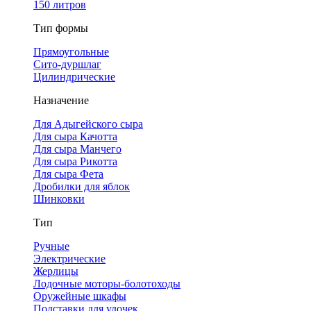
150 литров
Тип формы
Прямоугольные
Сито-дуршлаг
Цилиндрические
Назначение
Для Адыгейского сыра
Для сыра Качотта
Для сыра Манчего
Для сыра Рикотта
Для сыра Фета
Дробилки для яблок
Шинковки
Тип
Ручные
Электрические
Жерлицы
Лодочные моторы-болотоходы
Оружейные шкафы
Подставки для удочек