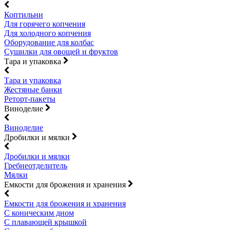
Коптильни
Для горячего копчения
Для холодного копчения
Оборудование для колбас
Сушилки для овощей и фруктов
Тара и упаковка
Тара и упаковка
Жестяные банки
Реторт-пакеты
Виноделие
Виноделие
Дробилки и мялки
Дробилки и мялки
Гребнеотделитель
Мялки
Емкости для брожения и хранения
Емкости для брожения и хранения
С коническим дном
С плавающей крышкой