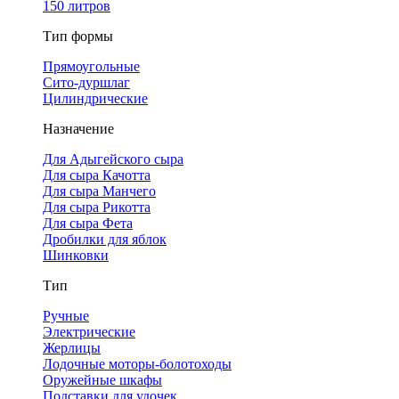
150 литров
Тип формы
Прямоугольные
Сито-дуршлаг
Цилиндрические
Назначение
Для Адыгейского сыра
Для сыра Качотта
Для сыра Манчего
Для сыра Рикотта
Для сыра Фета
Дробилки для яблок
Шинковки
Тип
Ручные
Электрические
Жерлицы
Лодочные моторы-болотоходы
Оружейные шкафы
Подставки для удочек