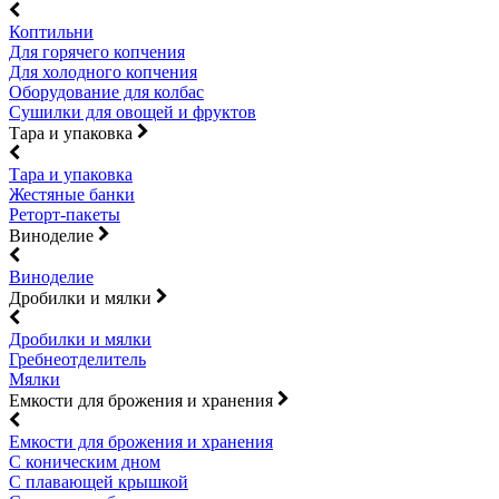
Коптильни
Для горячего копчения
Для холодного копчения
Оборудование для колбас
Сушилки для овощей и фруктов
Тара и упаковка
Тара и упаковка
Жестяные банки
Реторт-пакеты
Виноделие
Виноделие
Дробилки и мялки
Дробилки и мялки
Гребнеотделитель
Мялки
Емкости для брожения и хранения
Емкости для брожения и хранения
С коническим дном
С плавающей крышкой