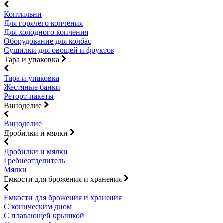
Коптильни
Для горячего копчения
Для холодного копчения
Оборудование для колбас
Сушилки для овощей и фруктов
Тара и упаковка
Тара и упаковка
Жестяные банки
Реторт-пакеты
Виноделие
Виноделие
Дробилки и мялки
Дробилки и мялки
Гребнеотделитель
Мялки
Емкости для брожения и хранения
Емкости для брожения и хранения
С коническим дном
С плавающей крышкой