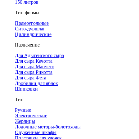
150 литров
Тип формы
Прямоугольные
Сито-дуршлаг
Цилиндрические
Назначение
Для Адыгейского сыра
Для сыра Качотта
Для сыра Манчего
Для сыра Рикотта
Для сыра Фета
Дробилки для яблок
Шинковки
Тип
Ручные
Электрические
Жерлицы
Лодочные моторы-болотоходы
Оружейные шкафы
Подставки для удочек