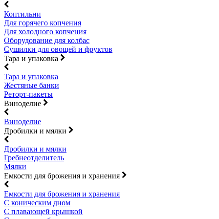
Коптильни
Для горячего копчения
Для холодного копчения
Оборудование для колбас
Сушилки для овощей и фруктов
Тара и упаковка
Тара и упаковка
Жестяные банки
Реторт-пакеты
Виноделие
Виноделие
Дробилки и мялки
Дробилки и мялки
Гребнеотделитель
Мялки
Емкости для брожения и хранения
Емкости для брожения и хранения
С коническим дном
С плавающей крышкой