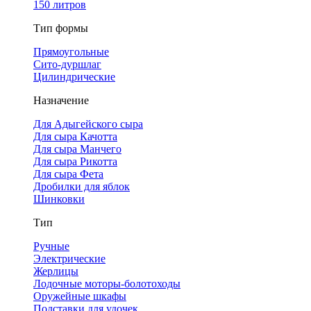
150 литров
Тип формы
Прямоугольные
Сито-дуршлаг
Цилиндрические
Назначение
Для Адыгейского сыра
Для сыра Качотта
Для сыра Манчего
Для сыра Рикотта
Для сыра Фета
Дробилки для яблок
Шинковки
Тип
Ручные
Электрические
Жерлицы
Лодочные моторы-болотоходы
Оружейные шкафы
Подставки для удочек