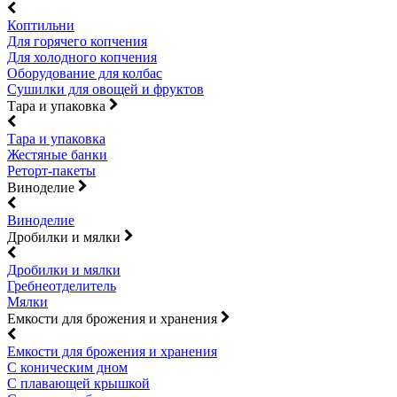
Коптильни
Для горячего копчения
Для холодного копчения
Оборудование для колбас
Сушилки для овощей и фруктов
Тара и упаковка
Тара и упаковка
Жестяные банки
Реторт-пакеты
Виноделие
Виноделие
Дробилки и мялки
Дробилки и мялки
Гребнеотделитель
Мялки
Емкости для брожения и хранения
Емкости для брожения и хранения
С коническим дном
С плавающей крышкой