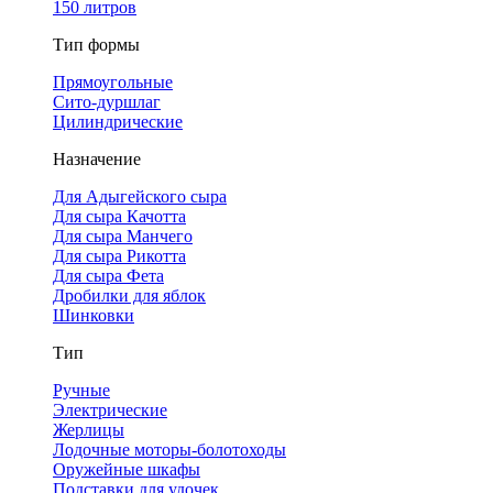
150 литров
Тип формы
Прямоугольные
Сито-дуршлаг
Цилиндрические
Назначение
Для Адыгейского сыра
Для сыра Качотта
Для сыра Манчего
Для сыра Рикотта
Для сыра Фета
Дробилки для яблок
Шинковки
Тип
Ручные
Электрические
Жерлицы
Лодочные моторы-болотоходы
Оружейные шкафы
Подставки для удочек