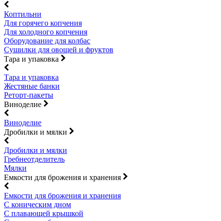
Коптильни
Для горячего копчения
Для холодного копчения
Оборудование для колбас
Сушилки для овощей и фруктов
Тара и упаковка
Тара и упаковка
Жестяные банки
Реторт-пакеты
Виноделие
Виноделие
Дробилки и мялки
Дробилки и мялки
Гребнеотделитель
Мялки
Емкости для брожения и хранения
Емкости для брожения и хранения
С коническим дном
С плавающей крышкой