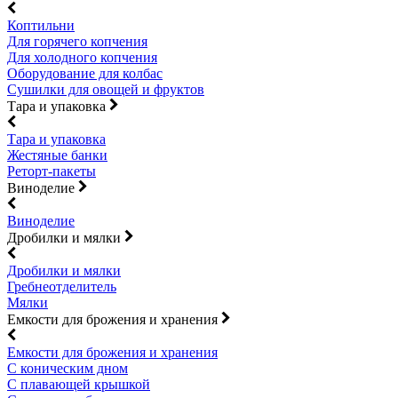
Коптильни
Для горячего копчения
Для холодного копчения
Оборудование для колбас
Сушилки для овощей и фруктов
Тара и упаковка
Тара и упаковка
Жестяные банки
Реторт-пакеты
Виноделие
Виноделие
Дробилки и мялки
Дробилки и мялки
Гребнеотделитель
Мялки
Емкости для брожения и хранения
Емкости для брожения и хранения
С коническим дном
С плавающей крышкой