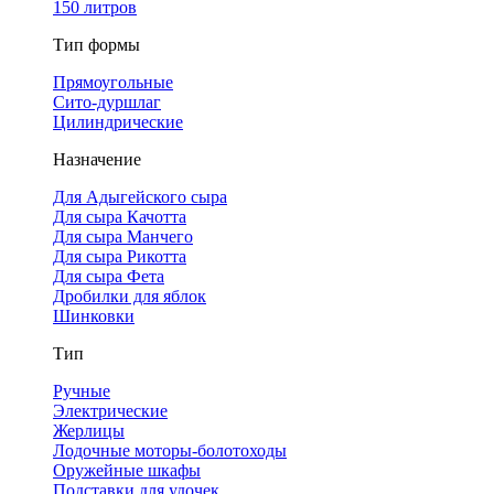
150 литров
Тип формы
Прямоугольные
Сито-дуршлаг
Цилиндрические
Назначение
Для Адыгейского сыра
Для сыра Качотта
Для сыра Манчего
Для сыра Рикотта
Для сыра Фета
Дробилки для яблок
Шинковки
Тип
Ручные
Электрические
Жерлицы
Лодочные моторы-болотоходы
Оружейные шкафы
Подставки для удочек