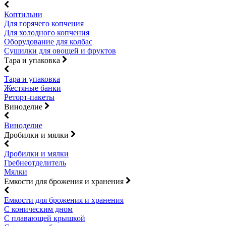
Коптильни
Для горячего копчения
Для холодного копчения
Оборудование для колбас
Сушилки для овощей и фруктов
Тара и упаковка
Тара и упаковка
Жестяные банки
Реторт-пакеты
Виноделие
Виноделие
Дробилки и мялки
Дробилки и мялки
Гребнеотделитель
Мялки
Емкости для брожения и хранения
Емкости для брожения и хранения
С коническим дном
С плавающей крышкой