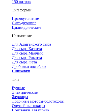
150 литров
Тип формы
Прямоугольные
Сито-дуршлаг
Цилиндрические
Назначение
Для Адыгейского сыра
Для сыра Качотта
Для сыра Манчего
Для сыра Рикотта
Для сыра Фета
Дробилки для яблок
Шинковки
Тип
Ручные
Электрические
Жерлицы
Лодочные моторы-болотоходы
Оружейные шкафы
Подставки для удочек