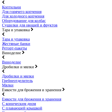
Коптильни
Для горячего копчения
Для холодного копчения
Оборудование для колбас
Сушилки для овощей и фруктов
Тара и упаковка
Тара и упаковка
Жестяные банки
Реторт-пакеты
Виноделие
Виноделие
Дробилки и мялки
Дробилки и мялки
Гребнеотделитель
Мялки
Емкости для брожения и хранения
Емкости для брожения и хранения
С коническим дном
С плавающей крышкой