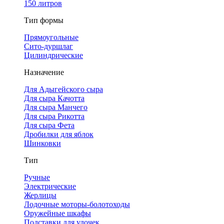
150 литров
Тип формы
Прямоугольные
Сито-дуршлаг
Цилиндрические
Назначение
Для Адыгейского сыра
Для сыра Качотта
Для сыра Манчего
Для сыра Рикотта
Для сыра Фета
Дробилки для яблок
Шинковки
Тип
Ручные
Электрические
Жерлицы
Лодочные моторы-болотоходы
Оружейные шкафы
Подставки для удочек