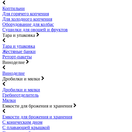
Коптильни
Для горячего копчения
Для холодного копчения
Оборудование для колбас
Сушилки для овощей и фруктов
Тара и упаковка
Тара и упаковка
Жестяные банки
Реторт-пакеты
Виноделие
Виноделие
Дробилки и мялки
Дробилки и мялки
Гребнеотделитель
Мялки
Емкости для брожения и хранения
Емкости для брожения и хранения
С коническим дном
С плавающей крышкой