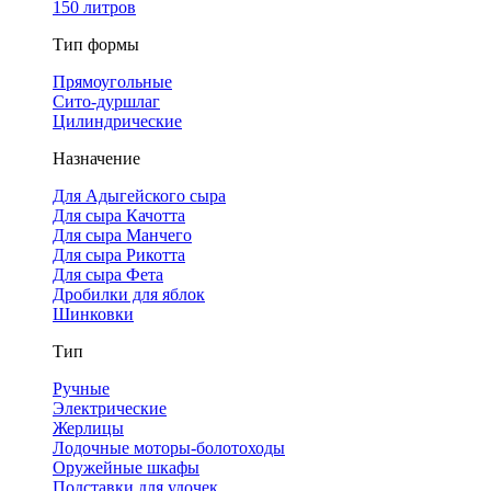
150 литров
Тип формы
Прямоугольные
Сито-дуршлаг
Цилиндрические
Назначение
Для Адыгейского сыра
Для сыра Качотта
Для сыра Манчего
Для сыра Рикотта
Для сыра Фета
Дробилки для яблок
Шинковки
Тип
Ручные
Электрические
Жерлицы
Лодочные моторы-болотоходы
Оружейные шкафы
Подставки для удочек