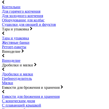
Коптильни
Для горячего копчения
Для холодного копчения
Оборудование для колбас
Сушилки для овощей и фруктов
Тара и упаковка
Тара и упаковка
Жестяные банки
Реторт-пакеты
Виноделие
Виноделие
Дробилки и мялки
Дробилки и мялки
Гребнеотделитель
Мялки
Емкости для брожения и хранения
Емкости для брожения и хранения
С коническим дном
С плавающей крышкой