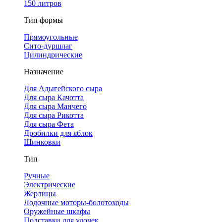
150 литров
Тип формы
Прямоугольные
Сито-дуршлаг
Цилиндрические
Назначение
Для Адыгейского сыра
Для сыра Качотта
Для сыра Манчего
Для сыра Рикотта
Для сыра Фета
Дробилки для яблок
Шинковки
Тип
Ручные
Электрические
Жерлицы
Лодочные моторы-болотоходы
Оружейные шкафы
Подставки для удочек