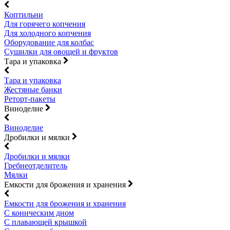
Коптильни
Для горячего копчения
Для холодного копчения
Оборудование для колбас
Сушилки для овощей и фруктов
Тара и упаковка
Тара и упаковка
Жестяные банки
Реторт-пакеты
Виноделие
Виноделие
Дробилки и мялки
Дробилки и мялки
Гребнеотделитель
Мялки
Емкости для брожения и хранения
Емкости для брожения и хранения
С коническим дном
С плавающей крышкой