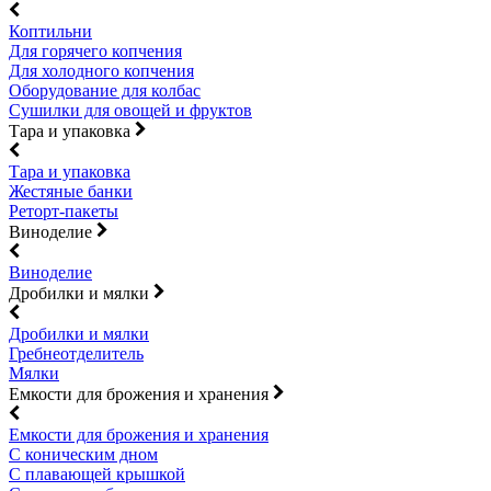
Коптильни
Для горячего копчения
Для холодного копчения
Оборудование для колбас
Сушилки для овощей и фруктов
Тара и упаковка
Тара и упаковка
Жестяные банки
Реторт-пакеты
Виноделие
Виноделие
Дробилки и мялки
Дробилки и мялки
Гребнеотделитель
Мялки
Емкости для брожения и хранения
Емкости для брожения и хранения
С коническим дном
С плавающей крышкой