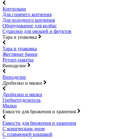
Коптильни
Для горячего копчения
Для холодного копчения
Оборудование для колбас
Сушилки для овощей и фруктов
Тара и упаковка
Тара и упаковка
Жестяные банки
Реторт-пакеты
Виноделие
Виноделие
Дробилки и мялки
Дробилки и мялки
Гребнеотделитель
Мялки
Емкости для брожения и хранения
Емкости для брожения и хранения
С коническим дном
С плавающей крышкой