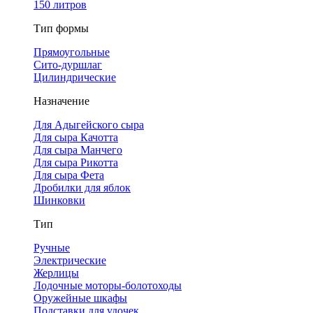
150 литров
Тип формы
Прямоугольные
Сито-дуршлаг
Цилиндрические
Назначение
Для Адыгейского сыра
Для сыра Качотта
Для сыра Манчего
Для сыра Рикотта
Для сыра Фета
Дробилки для яблок
Шинковки
Тип
Ручные
Электрические
Жерлицы
Лодочные моторы-болотоходы
Оружейные шкафы
Подставки для удочек