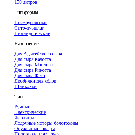
150 литров
Тип формы
Прямоугольные
Сито-дуршлаг
Цилиндрические
Назначение
Для Адыгейского сыра
Для сыра Качотта
Для сыра Манчего
Для сыра Рикотта
Для сыра Фета
Дробилки для яблок
Шинковки
Тип
Ручные
Электрические
Жерлицы
Лодочные моторы-болотоходы
Оружейные шкафы
Подставки для удочек