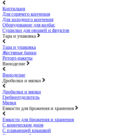
Коптильни
Для горячего копчения
Для холодного копчения
Оборудование для колбас
Сушилки для овощей и фруктов
Тара и упаковка
Тара и упаковка
Жестяные банки
Реторт-пакеты
Виноделие
Виноделие
Дробилки и мялки
Дробилки и мялки
Гребнеотделитель
Мялки
Емкости для брожения и хранения
Емкости для брожения и хранения
С коническим дном
С плавающей крышкой