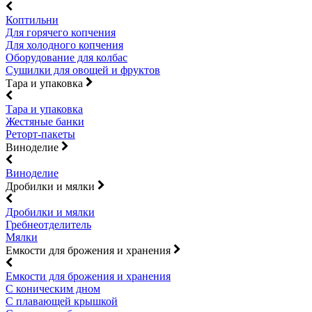
Коптильни
Для горячего копчения
Для холодного копчения
Оборудование для колбас
Сушилки для овощей и фруктов
Тара и упаковка
Тара и упаковка
Жестяные банки
Реторт-пакеты
Виноделие
Виноделие
Дробилки и мялки
Дробилки и мялки
Гребнеотделитель
Мялки
Емкости для брожения и хранения
Емкости для брожения и хранения
С коническим дном
С плавающей крышкой