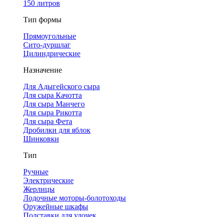
150 литров
Тип формы
Прямоугольные
Сито-дуршлаг
Цилиндрические
Назначение
Для Адыгейского сыра
Для сыра Качотта
Для сыра Манчего
Для сыра Рикотта
Для сыра Фета
Дробилки для яблок
Шинковки
Тип
Ручные
Электрические
Жерлицы
Лодочные моторы-болотоходы
Оружейные шкафы
Подставки для удочек