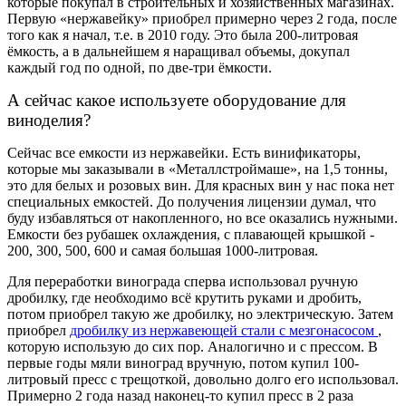
которые покупал в строительных и хозяйственных магазинах.
Первую «нержавейку» приобрел примерно через 2 года, после
того как я начал, т.е. в 2010 году. Это была 200-литровая
ёмкость, а в дальнейшем я наращивал объемы, докупал
каждый год по одной, по две-три ёмкости.
А сейчас какое используете оборудование для
виноделия?
Сейчас все емкости из нержавейки. Есть винификаторы,
которые мы заказывали в «Металлстроймаше», на 1,5 тонны,
это для белых и розовых вин. Для красных вин у нас пока нет
специальных емкостей. До получения лицензии думал, что
буду избавляться от накопленного, но все оказались нужными.
Емкости без рубашек охлаждения, с плавающей крышкой -
200, 300, 500, 600 и самая большая 1000-литровая.
Для переработки винограда сперва использовал ручную
дробилку, где необходимо всё крутить руками и дробить,
потом приобрел такую же дробилку, но электрическую. Затем
приобрел
дробилку из нержавеющей стали с мезгонасосом
,
которую использую до сих пор. Аналогично и с прессом. В
первые годы мяли виноград вручную, потом купил 100-
литровый пресс с трещоткой, довольно долго его использовал.
Примерно 2 года назад наконец-то купил пресс в 2 раза