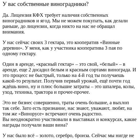
У вас собственные виноградники?
Да. Лицензия КФХ требует наличия собственных
виноградников и ягод. Мы не можем покупать, как делали
раньше, до лицензии, когда никто на нас не обращал
внимания.
У нас сейчас своих 3 гектара, это кооператив «Винные
деревни». У меня, как у участника кооператива 3 пая по
одному гектару.
Один в аренде, «красный гектар» – это свой, «белый» – в
аренде, еще 2 досадил белым и красным сортами винограда. И
это процесс не быстрый, только на 4-й год ты получаешь
какой-то результат. Получив первый урожай, ещё почти год
ждёшь вино, ну и плюс большие затраты – это шпалера, колы,
уход, техника, трактора и прочее-прочее.
Это не бизнес совершенно, траты очень большие, а выхлоп
так себе. Зато есть признание, нас знают, уважают, любят, на
том же «Винорусе» встречают очень радостно.
Вы неоднократно участвовали в выставках и конкурсах, какие
награды получали ваши вина?
У нас было всё – золото, серебро, бронза. Сейчас мы нигде не