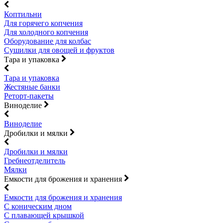
Коптильни
Для горячего копчения
Для холодного копчения
Оборудование для колбас
Сушилки для овощей и фруктов
Тара и упаковка
Тара и упаковка
Жестяные банки
Реторт-пакеты
Виноделие
Виноделие
Дробилки и мялки
Дробилки и мялки
Гребнеотделитель
Мялки
Емкости для брожения и хранения
Емкости для брожения и хранения
С коническим дном
С плавающей крышкой