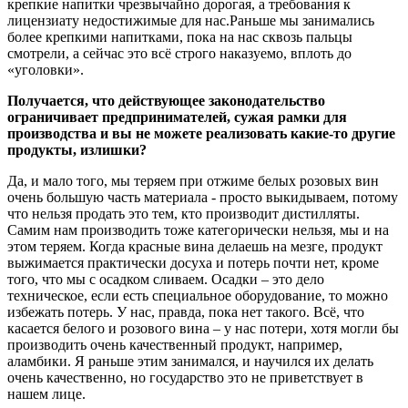
крепкие напитки чрезвычайно дорогая, а требования к
лицензиату недостижимые для нас.Раньше мы занимались
более крепкими напитками, пока на нас сквозь пальцы
смотрели, а сейчас это всё строго наказуемо, вплоть до
«уголовки».
Получается, что действующее законодательство
ограничивает предпринимателей, сужая рамки для
производства и вы не можете реализовать какие-то другие
продукты, излишки?
Да, и мало того, мы теряем при отжиме белых розовых вин
очень большую часть материала - просто выкидываем, потому
что нельзя продать это тем, кто производит дистилляты.
Самим нам производить тоже категорически нельзя, мы и на
этом теряем. Когда красные вина делаешь на мезге, продукт
выжимается практически досуха и потерь почти нет, кроме
того, что мы с осадком сливаем. Осадки – это дело
техническое, если есть специальное оборудование, то можно
избежать потерь. У нас, правда, пока нет такого. Всё, что
касается белого и розового вина – у нас потери, хотя могли бы
производить очень качественный продукт, например,
аламбики. Я раньше этим занимался, и научился их делать
очень качественно, но государство это не приветствует в
нашем лице.