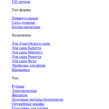
150 литров
Тип формы
Прямоугольные
Сито-дуршлаг
Цилиндрические
Назначение
Для Адыгейского сыра
Для сыра Качотта
Для сыра Манчего
Для сыра Рикотта
Для сыра Фета
Дробилки для яблок
Шинковки
Тип
Ручные
Электрические
Жерлицы
Лодочные моторы-болотоходы
Оружейные шкафы
Подставки для удочек