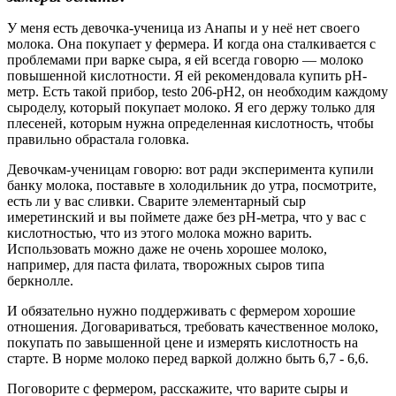
У меня есть девочка-ученица из Анапы и у неё нет своего
молока. Она покупает у фермера. И когда она сталкивается с
проблемами при варке сыра, я ей всегда говорю — молоко
повышенной кислотности. Я ей рекомендовала купить pH-
метр. Есть такой прибор, testo 206-pH2, он необходим каждому
сыроделу, который покупает молоко. Я его держу только для
плесеней, которым нужна определенная кислотность, чтобы
правильно обрастала головка.
Девочкам-ученицам говорю: вот ради эксперимента купили
банку молока, поставьте в холодильник до утра, посмотрите,
есть ли у вас сливки. Сварите элементарный сыр
имеретинский и вы поймете даже без pH-метра, что у вас с
кислотностью, что из этого молока можно варить.
Использовать можно даже не очень хорошее молоко,
например, для паста филата, творожных сыров типа
беркнолле.
И обязательно нужно поддерживать с фермером хорошие
отношения. Договариваться, требовать качественное молоко,
покупать по завышенной цене и измерять кислотность на
старте. В норме молоко перед варкой должно быть 6,7 - 6,6.
Поговорите с фермером, расскажите, что варите сыры и