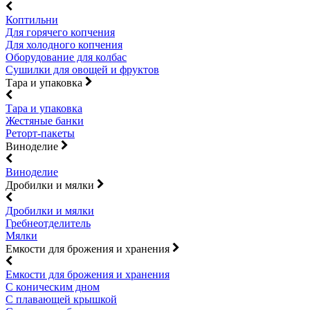
Коптильни
Для горячего копчения
Для холодного копчения
Оборудование для колбас
Сушилки для овощей и фруктов
Тара и упаковка
Тара и упаковка
Жестяные банки
Реторт-пакеты
Виноделие
Виноделие
Дробилки и мялки
Дробилки и мялки
Гребнеотделитель
Мялки
Емкости для брожения и хранения
Емкости для брожения и хранения
С коническим дном
С плавающей крышкой