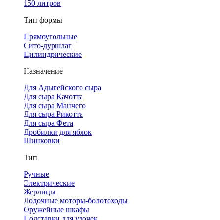
150 литров
Тип формы
Прямоугольные
Сито-дуршлаг
Цилиндрические
Назначение
Для Адыгейского сыра
Для сыра Качотта
Для сыра Манчего
Для сыра Рикотта
Для сыра Фета
Дробилки для яблок
Шинковки
Тип
Ручные
Электрические
Жерлицы
Лодочные моторы-болотоходы
Оружейные шкафы
Подставки для удочек