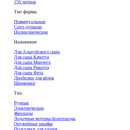
150 литров
Тип формы
Прямоугольные
Сито-дуршлаг
Цилиндрические
Назначение
Для Адыгейского сыра
Для сыра Качотта
Для сыра Манчего
Для сыра Рикотта
Для сыра Фета
Дробилки для яблок
Шинковки
Тип
Ручные
Электрические
Жерлицы
Лодочные моторы-болотоходы
Оружейные шкафы
Подставки для удочек