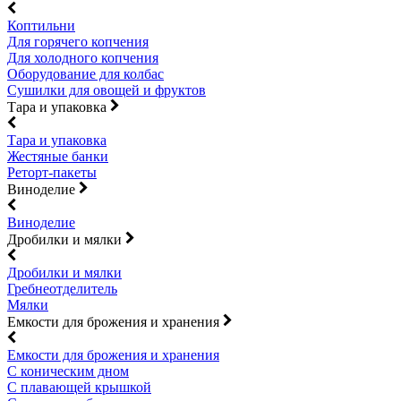
Коптильни
Для горячего копчения
Для холодного копчения
Оборудование для колбас
Сушилки для овощей и фруктов
Тара и упаковка
Тара и упаковка
Жестяные банки
Реторт-пакеты
Виноделие
Виноделие
Дробилки и мялки
Дробилки и мялки
Гребнеотделитель
Мялки
Емкости для брожения и хранения
Емкости для брожения и хранения
С коническим дном
С плавающей крышкой