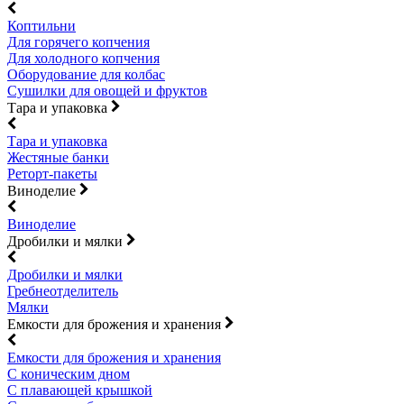
Коптильни
Для горячего копчения
Для холодного копчения
Оборудование для колбас
Сушилки для овощей и фруктов
Тара и упаковка
Тара и упаковка
Жестяные банки
Реторт-пакеты
Виноделие
Виноделие
Дробилки и мялки
Дробилки и мялки
Гребнеотделитель
Мялки
Емкости для брожения и хранения
Емкости для брожения и хранения
С коническим дном
С плавающей крышкой