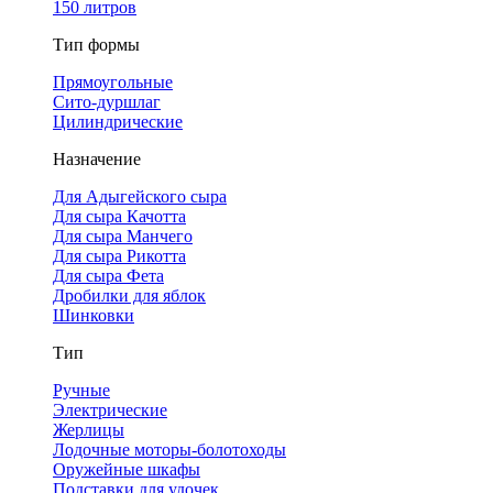
150 литров
Тип формы
Прямоугольные
Сито-дуршлаг
Цилиндрические
Назначение
Для Адыгейского сыра
Для сыра Качотта
Для сыра Манчего
Для сыра Рикотта
Для сыра Фета
Дробилки для яблок
Шинковки
Тип
Ручные
Электрические
Жерлицы
Лодочные моторы-болотоходы
Оружейные шкафы
Подставки для удочек