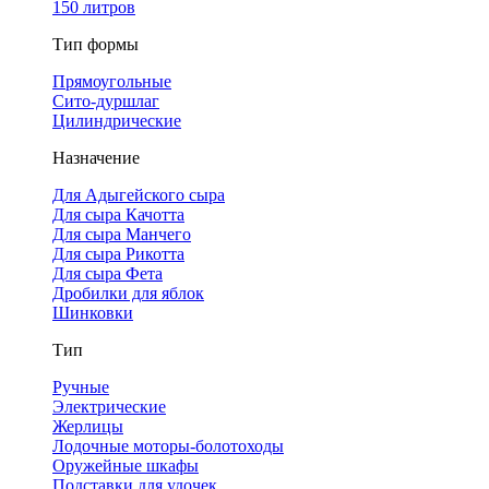
150 литров
Тип формы
Прямоугольные
Сито-дуршлаг
Цилиндрические
Назначение
Для Адыгейского сыра
Для сыра Качотта
Для сыра Манчего
Для сыра Рикотта
Для сыра Фета
Дробилки для яблок
Шинковки
Тип
Ручные
Электрические
Жерлицы
Лодочные моторы-болотоходы
Оружейные шкафы
Подставки для удочек