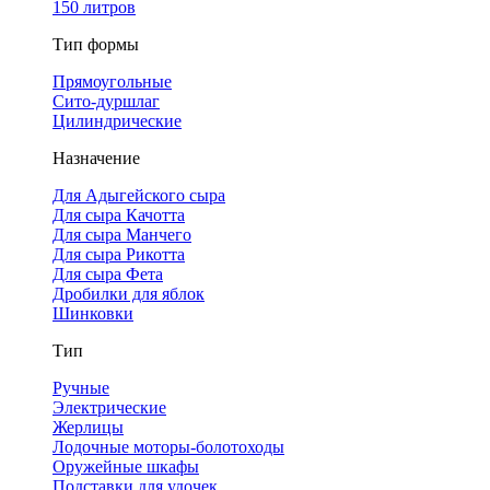
150 литров
Тип формы
Прямоугольные
Сито-дуршлаг
Цилиндрические
Назначение
Для Адыгейского сыра
Для сыра Качотта
Для сыра Манчего
Для сыра Рикотта
Для сыра Фета
Дробилки для яблок
Шинковки
Тип
Ручные
Электрические
Жерлицы
Лодочные моторы-болотоходы
Оружейные шкафы
Подставки для удочек