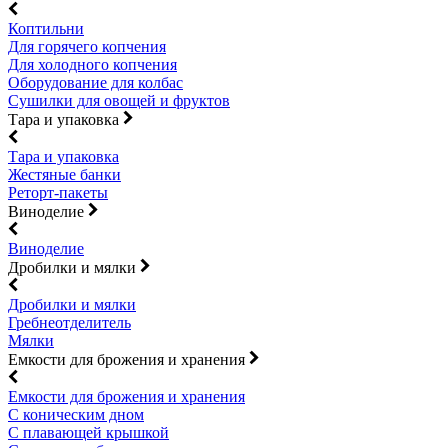
Коптильни
Для горячего копчения
Для холодного копчения
Оборудование для колбас
Сушилки для овощей и фруктов
Тара и упаковка
Тара и упаковка
Жестяные банки
Реторт-пакеты
Виноделие
Виноделие
Дробилки и мялки
Дробилки и мялки
Гребнеотделитель
Мялки
Емкости для брожения и хранения
Емкости для брожения и хранения
С коническим дном
С плавающей крышкой