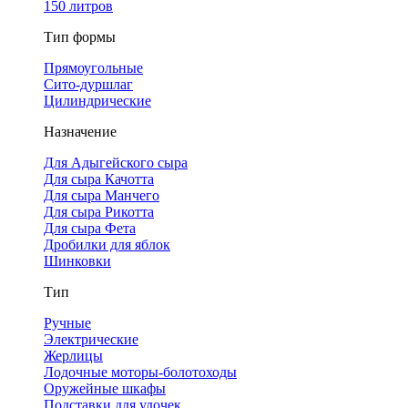
150 литров
Тип формы
Прямоугольные
Сито-дуршлаг
Цилиндрические
Назначение
Для Адыгейского сыра
Для сыра Качотта
Для сыра Манчего
Для сыра Рикотта
Для сыра Фета
Дробилки для яблок
Шинковки
Тип
Ручные
Электрические
Жерлицы
Лодочные моторы-болотоходы
Оружейные шкафы
Подставки для удочек