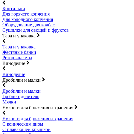
Коптильни
Для горячего копчения
Для холодного копчения
Оборудование для колбас
Сушилки для овощей и фруктов
Тара и упаковка
Тара и упаковка
Жестяные банки
Реторт-пакеты
Виноделие
Виноделие
Дробилки и мялки
Дробилки и мялки
Гребнеотделитель
Мялки
Емкости для брожения и хранения
Емкости для брожения и хранения
С коническим дном
С плавающей крышкой