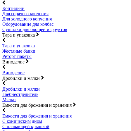
Коптильни
Для горячего копчения
Для холодного копчения
Оборудование для колбас
Сушилки для овощей и фруктов
Тара и упаковка
Тара и упаковка
Жестяные банки
Реторт-пакеты
Виноделие
Виноделие
Дробилки и мялки
Дробилки и мялки
Гребнеотделитель
Мялки
Емкости для брожения и хранения
Емкости для брожения и хранения
С коническим дном
С плавающей крышкой