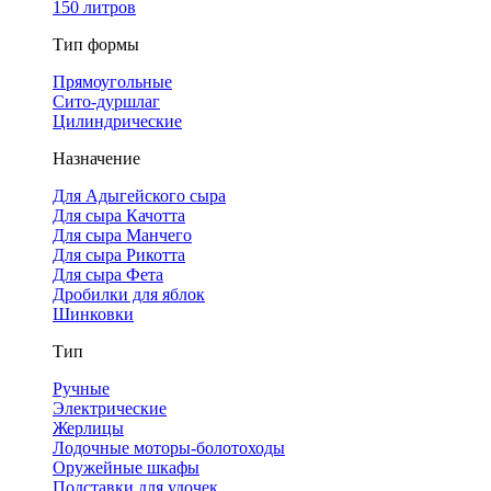
150 литров
Тип формы
Прямоугольные
Сито-дуршлаг
Цилиндрические
Назначение
Для Адыгейского сыра
Для сыра Качотта
Для сыра Манчего
Для сыра Рикотта
Для сыра Фета
Дробилки для яблок
Шинковки
Тип
Ручные
Электрические
Жерлицы
Лодочные моторы-болотоходы
Оружейные шкафы
Подставки для удочек