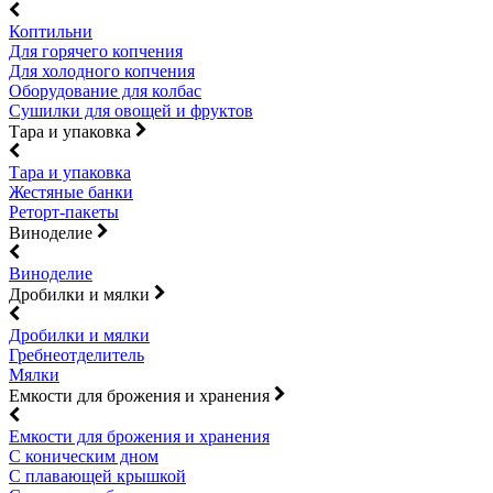
Коптильни
Для горячего копчения
Для холодного копчения
Оборудование для колбас
Сушилки для овощей и фруктов
Тара и упаковка
Тара и упаковка
Жестяные банки
Реторт-пакеты
Виноделие
Виноделие
Дробилки и мялки
Дробилки и мялки
Гребнеотделитель
Мялки
Емкости для брожения и хранения
Емкости для брожения и хранения
С коническим дном
С плавающей крышкой