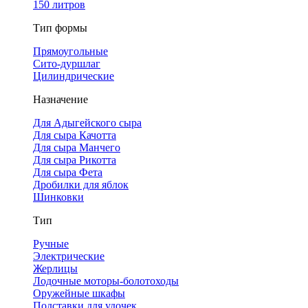
150 литров
Тип формы
Прямоугольные
Сито-дуршлаг
Цилиндрические
Назначение
Для Адыгейского сыра
Для сыра Качотта
Для сыра Манчего
Для сыра Рикотта
Для сыра Фета
Дробилки для яблок
Шинковки
Тип
Ручные
Электрические
Жерлицы
Лодочные моторы-болотоходы
Оружейные шкафы
Подставки для удочек