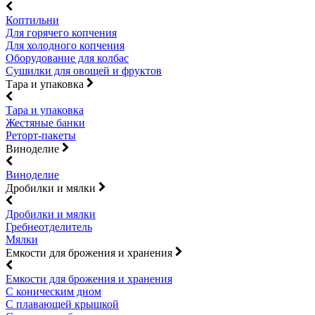
Коптильни
Для горячего копчения
Для холодного копчения
Оборудование для колбас
Сушилки для овощей и фруктов
Тара и упаковка
Тара и упаковка
Жестяные банки
Реторт-пакеты
Виноделие
Виноделие
Дробилки и мялки
Дробилки и мялки
Гребнеотделитель
Мялки
Емкости для брожения и хранения
Емкости для брожения и хранения
С коническим дном
С плавающей крышкой