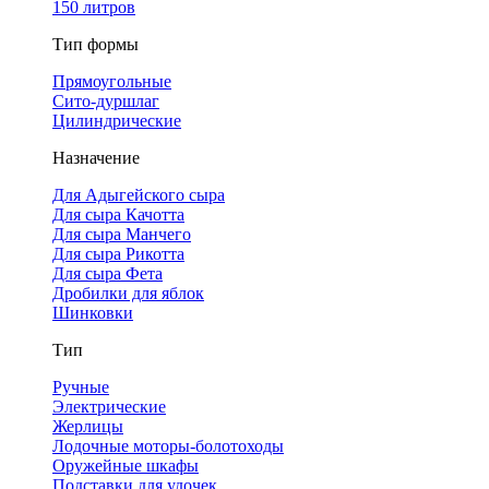
150 литров
Тип формы
Прямоугольные
Сито-дуршлаг
Цилиндрические
Назначение
Для Адыгейского сыра
Для сыра Качотта
Для сыра Манчего
Для сыра Рикотта
Для сыра Фета
Дробилки для яблок
Шинковки
Тип
Ручные
Электрические
Жерлицы
Лодочные моторы-болотоходы
Оружейные шкафы
Подставки для удочек