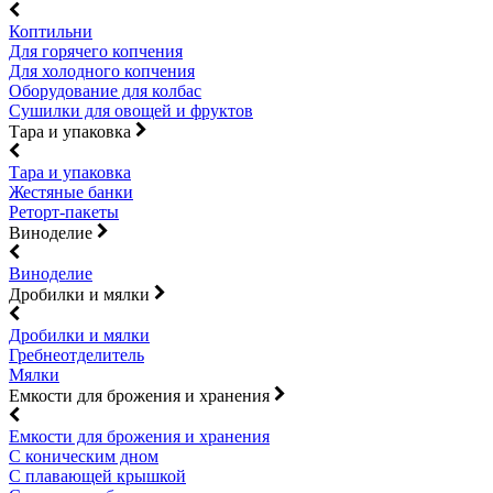
Коптильни
Для горячего копчения
Для холодного копчения
Оборудование для колбас
Сушилки для овощей и фруктов
Тара и упаковка
Тара и упаковка
Жестяные банки
Реторт-пакеты
Виноделие
Виноделие
Дробилки и мялки
Дробилки и мялки
Гребнеотделитель
Мялки
Емкости для брожения и хранения
Емкости для брожения и хранения
С коническим дном
С плавающей крышкой