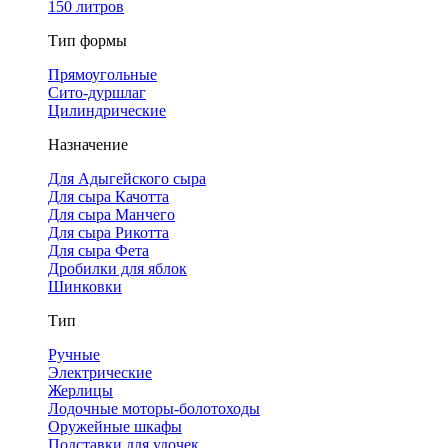
150 литров
Тип формы
Прямоугольные
Сито-дуршлаг
Цилиндрические
Назначение
Для Адыгейского сыра
Для сыра Качотта
Для сыра Манчего
Для сыра Рикотта
Для сыра Фета
Дробилки для яблок
Шинковки
Тип
Ручные
Электрические
Жерлицы
Лодочные моторы-болотоходы
Оружейные шкафы
Подставки для удочек