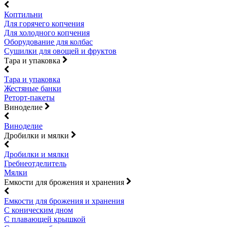
Коптильни
Для горячего копчения
Для холодного копчения
Оборудование для колбас
Сушилки для овощей и фруктов
Тара и упаковка
Тара и упаковка
Жестяные банки
Реторт-пакеты
Виноделие
Виноделие
Дробилки и мялки
Дробилки и мялки
Гребнеотделитель
Мялки
Емкости для брожения и хранения
Емкости для брожения и хранения
С коническим дном
С плавающей крышкой