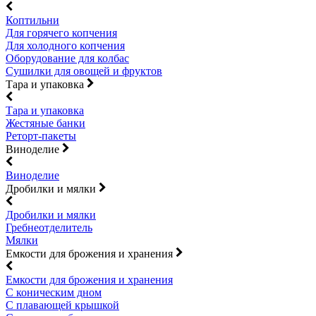
Коптильни
Для горячего копчения
Для холодного копчения
Оборудование для колбас
Сушилки для овощей и фруктов
Тара и упаковка
Тара и упаковка
Жестяные банки
Реторт-пакеты
Виноделие
Виноделие
Дробилки и мялки
Дробилки и мялки
Гребнеотделитель
Мялки
Емкости для брожения и хранения
Емкости для брожения и хранения
С коническим дном
С плавающей крышкой