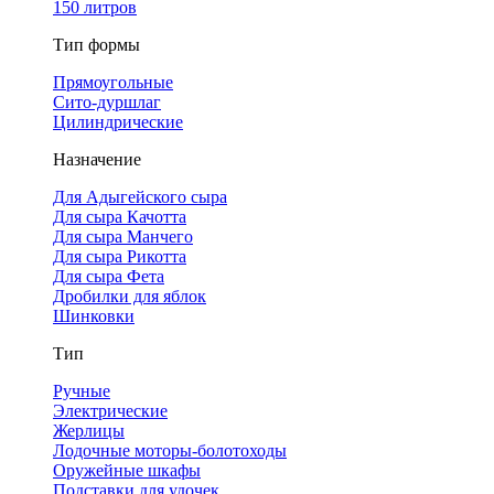
150 литров
Тип формы
Прямоугольные
Сито-дуршлаг
Цилиндрические
Назначение
Для Адыгейского сыра
Для сыра Качотта
Для сыра Манчего
Для сыра Рикотта
Для сыра Фета
Дробилки для яблок
Шинковки
Тип
Ручные
Электрические
Жерлицы
Лодочные моторы-болотоходы
Оружейные шкафы
Подставки для удочек