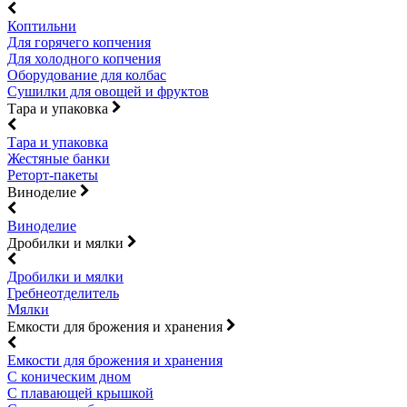
Коптильни
Для горячего копчения
Для холодного копчения
Оборудование для колбас
Сушилки для овощей и фруктов
Тара и упаковка
Тара и упаковка
Жестяные банки
Реторт-пакеты
Виноделие
Виноделие
Дробилки и мялки
Дробилки и мялки
Гребнеотделитель
Мялки
Емкости для брожения и хранения
Емкости для брожения и хранения
С коническим дном
С плавающей крышкой