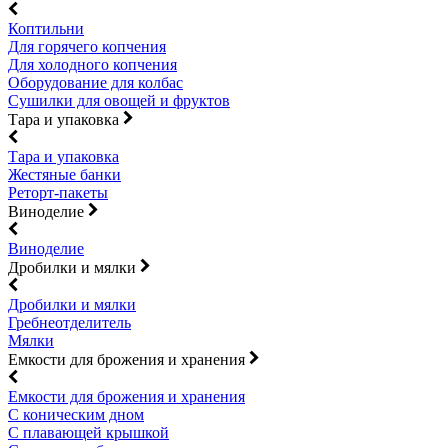
Коптильни
Для горячего копчения
Для холодного копчения
Оборудование для колбас
Сушилки для овощей и фруктов
Тара и упаковка
Тара и упаковка
Жестяные банки
Реторт-пакеты
Виноделие
Виноделие
Дробилки и мялки
Дробилки и мялки
Гребнеотделитель
Мялки
Емкости для брожения и хранения
Емкости для брожения и хранения
С коническим дном
С плавающей крышкой