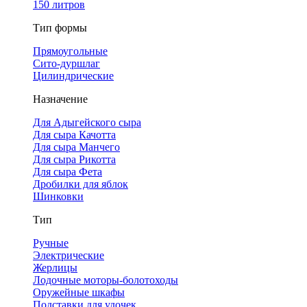
150 литров
Тип формы
Прямоугольные
Сито-дуршлаг
Цилиндрические
Назначение
Для Адыгейского сыра
Для сыра Качотта
Для сыра Манчего
Для сыра Рикотта
Для сыра Фета
Дробилки для яблок
Шинковки
Тип
Ручные
Электрические
Жерлицы
Лодочные моторы-болотоходы
Оружейные шкафы
Подставки для удочек